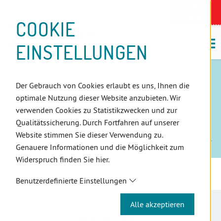
D
Zum
Zur
Zur
Zum
Zum
Zur
Zur
Zur
Zum
Topnavigation
Landeszahnärztekammern
I
Zahnärzt:innensuche
Notdienst
Inhalt
Zahnärzt:innensuche
Notdienstsuche
Hauptmenü
Untermenü
Topnavigation
Metanavigation
Positionsnavigation
Footer-
COOKIE
Hauptmenü
Metanavigation
R
(Accesskey:
(Accesskey:
(Accesskey:
(Accesskey:
(Accesskey:
(Landeszahnärztekammern,
(Accesskey:
(Accesskey:
Menü
E
M
0)
8)
9)
1)
2)
Suche)
4)
5)
(Accesskey:
EINSTELLUNGEN
K
ö
(Accesskey:
6)
T
3)
E
IHRE ZAHNÄRZTLICHE
L
Der Gebrauch von Cookies erlaubt es uns, Ihnen die
I
STANDESVERTRETUNG
optimale Nutzung dieser Website anzubieten. Wir
N
verwenden Cookies zu Statistikzwecken und zur
K
Qualitätssicherung. Durch Fortfahren auf unserer
S
Website stimmen Sie dieser Verwendung zu.
MIT­GLIED­
ZAHN­ÄRZT:­
FORT­
QUALI­TÄTS­
ZAHN­ÄRZTE-
Genauere Informationen und die Möglichkeit zum
SCHAFT
INNEN ID
BILD­UNG
SICHER­UNG
ZEIT­UNG
Widerspruch finden Sie hier.
Benutzerdefinierte Einstellungen
Alle akzeptieren
ZAHNÄRZTIN/ZAHNARZT