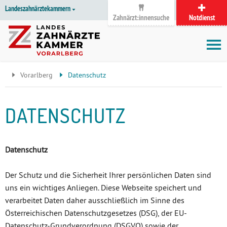
D
Zum
Zur
Zur
Zum
Zum
Zur
Zur
Zur
Zum
Topnavigation
Landeszahnärztekammern
I
Zahnärzt:innensuche
Notdienst
Inhalt
Zahnärzt:innensuche
Notdienstsuche
Hauptmenü
Untermenü
Topnavigation
Metanavigation
Positionsnavigation
Footer-
Hauptmenü
Metanavigation
R
(Accesskey:
(Accesskey:
(Accesskey:
(Accesskey:
(Accesskey:
(Landeszahnärztekammern,
(Accesskey:
(Accesskey:
Menü
E
M
0)
8)
9)
1)
2)
Suche)
4)
5)
(Accesskey:
K
ö
(Accesskey:
6)
T
Positionsnavigation
3)
E
Vorarlberg
Datenschutz
L
I
N
DATENSCHUTZ
K
S
Datenschutz
Der Schutz und die Sicherheit Ihrer persönlichen Daten sind
uns ein wichtiges Anliegen. Diese Webseite speichert und
verarbeitet Daten daher ausschließlich im Sinne des
Österreichischen Datenschutzgesetzes (DSG), der EU-
Datenschutz-Grundverordnung (DSGVO) sowie der