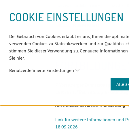
D
Zum
Zur
Zur
Zum
Zum
Zur
Zur
Zur
Zum
Topnavigation
Landeszahnärztekammern
Sprache:
D
I
Inhalt
Zahnärzt:innensuche
Notdienstsuche
Hauptmenü
Untermenü
Topnavigation
Metanavigation
Positionsnavigation
Footer-
COOKIE EINSTELLUNGEN
R
(Accesskey:
(Accesskey:
(Accesskey:
(Accesskey:
(Accesskey:
(Landeszahnärztekammern,
(Accesskey:
(Accesskey:
Menü
E
0)
8)
9)
1)
2)
Suche)
4)
5)
(Accesskey:
K
(Accesskey:
6)
T
Der Gebrauch von Cookies erlaubt es uns, Ihnen die optimale
Positionsnavigation
3)
E
Vorarlberg
ZahnärztInnen
F
verwenden Cookies zu Statistikzwecken und zur Qualitätssich
L
stimmen Sie dieser Verwendung zu. Genauere Informationen
I
Sie hier.
N
FORTBILDUNGEN
K
Benutzerdefinierte Einstellungen
S
Alle a
7. Vorarlberger Zahnärztetag am 18.
Leitthema: "Traumatologie - Grundl
Anschließende Abendveranstaltung in
Link für weitere Informationen und 
18.09.2026