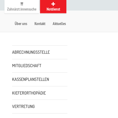
Zahnärzt:innensuche
Notdienst
auptmenü
etanavigation
Über uns
Kontakt
Aktuelles
Untermenü
ABRECHNUNGSSTELLE
MITGLIEDSCHAFT
KASSENPLANSTELLEN
KIEFERORTHOPÄDIE
VERTRETUNG