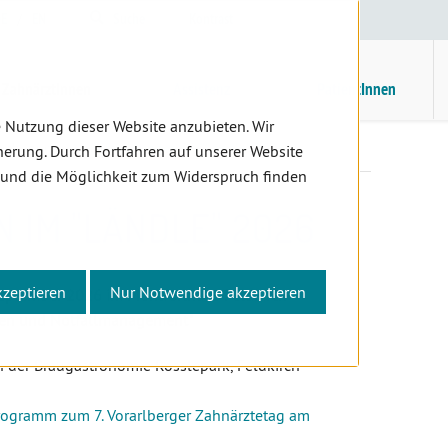
E
/
EN
Suche
Kontrast
H
M
ZahnärztInnen
Assistenz
PatientInnen
 Nutzung dieser Website anzubieten. Wir
ortbildung
Fortbildungen im "Ländle" 2026
erung. Durch Fortfahren auf unserer Website
 und die Möglichkeit zum Widerspruch finden
 IM "LÄNDLE" 2026
kzeptieren
Nur Notwendige akzeptieren
 September 2026 im Montforthaus Feldkirch
agen und Notfallmanagement"
 der Braugastronomie Rösslepark, Feldkirch
Programm zum 7. Vorarlberger Zahnärztetag am