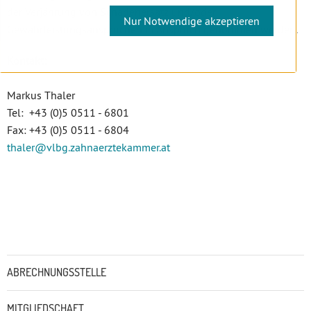
der Verjährung von Schadenersatz und/oder
Nur Notwendige akzeptieren
Gewährleistungsansprüchen in Anspruch genommen werden.
Kontakt:
Markus Thaler
Tel: +43 (0)5 0511 - 6801
Fax: +43 (0)5 0511 - 6804
thaler
@vlbg.zahnaerztekammer
.at
Untermenü
ABRECHNUNGSSTELLE
MITGLIEDSCHAFT