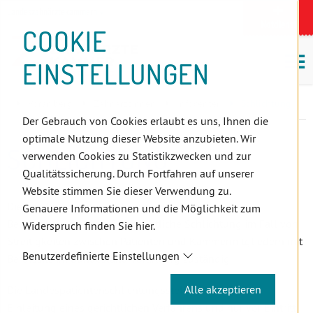
D
Zum
Zur
Zur
Zum
Zum
Zur
Zur
Zur
Zum
Topnavigation
Landeszahnärztekammern
I
Zahnärzt:innensuche
Notdienst
Inhalt
Zahnärzt:innensuche
Notdienstsuche
Hauptmenü
Untermenü
Topnavigation
Metanavigation
Positionsnavigation
Footer-
COOKIE
Hauptmenü
Metanavigation
R
(Accesskey:
(Accesskey:
(Accesskey:
(Accesskey:
(Accesskey:
(Landeszahnärztekammern,
(Accesskey:
(Accesskey:
Menü
E
M
0)
8)
9)
1)
2)
Suche)
4)
5)
(Accesskey:
EINSTELLUNGEN
K
ö
(Accesskey:
6)
T
Positionsnavigation
3)
E
Vorarlberg
ZahnärztInnen
Infocenter
Schlichtung
L
Der Gebrauch von Cookies erlaubt es uns, Ihnen die
I
optimale Nutzung dieser Website anzubieten. Wir
N
SCHLICHTUNG
verwenden Cookies zu Statistikzwecken und zur
K
Qualitätssicherung. Durch Fortfahren auf unserer
S
Website stimmen Sie dieser Verwendung zu.
Die Landespatientenschlichtungsstelle ist für die
Genauere Informationen und die Möglichkeit zum
Begutachtung und außergerichtliche Schlichtung im Fall von
Widerspruch finden Sie hier.
Streitigkeiten zwischen Patienten und Kammermitgliedern mit
Benutzerdefinierte Einstellungen
Berufssitz im Bundesland Vorarlberg zuständig.
Alle akzeptieren
Die Landespatientenschlichtungsstelle kann nur vor
Einleitung eines gerichtlichen Verfahrens und nur vor Eintritt