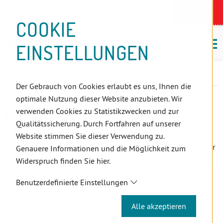
D
Zum
Zur
Zur
Zum
Zum
Zur
Zur
Zur
Zum
Topnavigation
Landeszahnärztekammern
I
Zahnärzt:innensuche
Notdienst
Inhalt
Zahnärzt:innensuche
Notdienstsuche
Hauptmenü
Untermenü
Topnavigation
Metanavigation
Positionsnavigation
Footer-
COOKIE
Hauptmenü
Metanavigation
R
(Accesskey:
(Accesskey:
(Accesskey:
(Accesskey:
(Accesskey:
(Landeszahnärztekammern,
(Accesskey:
(Accesskey:
Menü
E
M
0)
8)
9)
1)
2)
Suche)
4)
5)
(Accesskey:
EINSTELLUNGEN
K
ö
(Accesskey:
6)
T
Positionsnavigation
3)
E
Vorarlberg
ZahnärztInnen
Mitgliedschaft
L
Der Gebrauch von Cookies erlaubt es uns, Ihnen die
I
optimale Nutzung dieser Website anzubieten. Wir
N
MITGLIEDSCHAFT
verwenden Cookies zu Statistikzwecken und zur
K
Qualitätssicherung. Durch Fortfahren auf unserer
S
Website stimmen Sie dieser Verwendung zu.
Laut § 12 des Zahnärztegesetzes ist jede Zahnärztin und jeder
Genauere Informationen und die Möglichkeit zum
Zahnarzt verpflichtet, sich VOR ANTRITT einer zahnärztlichen
Widerspruch finden Sie hier.
Tätigkeit in die Zahnärzteliste der Österreichischen
Benutzerdefinierte Einstellungen
Zahnärztekammer eintragen zu lassen.
Alle akzeptieren
Mehr Informationen finden Sie unter "Anmeldung".