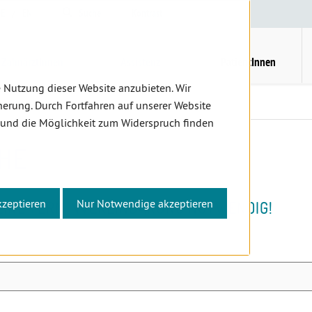
E
/
EN
Suche
Kontrast
H
M
ZahnärztInnen
Assistenz
PatientInnen
 Nutzung dieser Website anzubieten. Wir
dienstsuche
erung. Durch Fortfahren auf unserer Website
 und die Möglichkeit zum Widerspruch finden
HE
kzeptieren
Nur Notwendige akzeptieren
KEINE TERMINVEREINBARUNG NOTWENDIG!