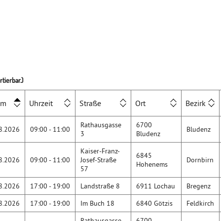
tierbar.)
um
Uhrzeit
Straße
Ort
Bezirk
Rathausgasse
6700
8.2026
09:00 - 11:00
Bludenz
3
Bludenz
Kaiser-Franz-
6845
8.2026
09:00 - 11:00
Josef-Straße
Dornbirn
Hohenems
57
8.2026
17:00 - 19:00
Landstraße 8
6911 Lochau
Bregenz
8.2026
17:00 - 19:00
Im Buch 18
6840 Götzis
Feldkirch
Rathausgasse
6700