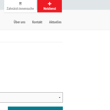
Zahnärzt:innensuche
Notdienst
auptmenü
etanavigation
Über uns
Kontakt
Aktuelles