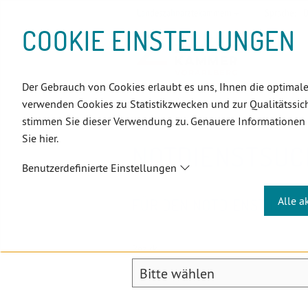
D
Zum
Zur
Zur
Zum
Zum
Zur
Zur
Zur
Zum
Topnavigation
Landeszahnärztekammern
Sprache:
D
I
Inhalt
Zahnärzt:innensuche
Notdienstsuche
Hauptmenü
Untermenü
Topnavigation
Metanavigation
Positionsnavigation
Footer-
COOKIE EINSTELLUNGEN
R
(Accesskey:
(Accesskey:
(Accesskey:
(Accesskey:
(Accesskey:
(Landeszahnärztekammern,
(Accesskey:
(Accesskey:
Menü
E
0)
8)
9)
1)
2)
Suche)
4)
5)
(Accesskey:
K
(Accesskey:
6)
T
Der Gebrauch von Cookies erlaubt es uns, Ihnen die optimale
Positionsnavigation
3)
E
Vorarlberg
PatientInnen
Not
verwenden Cookies zu Statistikzwecken und zur Qualitätssich
L
stimmen Sie dieser Verwendung zu. Genauere Informationen
I
Sie hier.
N
NOTDIENSTSUC
K
Benutzerdefinierte Einstellungen
S
Alle a
FÜR DEN NOTDIENST IST 
Bezirk