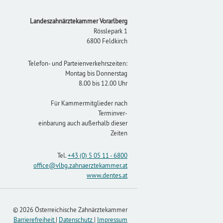
Footer
Landeszahnärztekammer Vorarlberg
Rösslepark 1
6800 Feldkirch
Telefon- und Parteienverkehrszeiten:
Montag bis Donnerstag
8.00 bis 12.00 Uhr
Für Kammermitglieder nach
Terminver-
einbarung auch außerhalb dieser
Zeiten
Tel.
+43 (0) 5 05 11 - 6800
office
@vlbg.zahnaerztekammer
.at
www.dentes.at
© 2026 Österreichische Zahnärztekammer
Barrierefreiheit
|
Datenschutz
|
Impressum