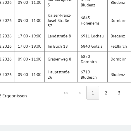
8.2026
09:00 - 11:00
Bludenz
3
Bludenz
Kaiser-Franz-
6845
8.2026
09:00 - 11:00
Josef-Straße
Dornbirn
Hohenems
57
8.2026
17:00 - 19:00
Landstraße 8
6911 Lochau
Bregenz
8.2026
17:00 - 19:00
Im Buch 18
6840 Götzis
Feldkirch
6850
8.2026
09:00 - 11:00
Grabenweg 8
Dornbirn
Dornbirn
Hauptstraße
6719
8.2026
09:00 - 11:00
Bludenz
26
Bludesch
<<
<
1
2
3
2 Ergebnissen