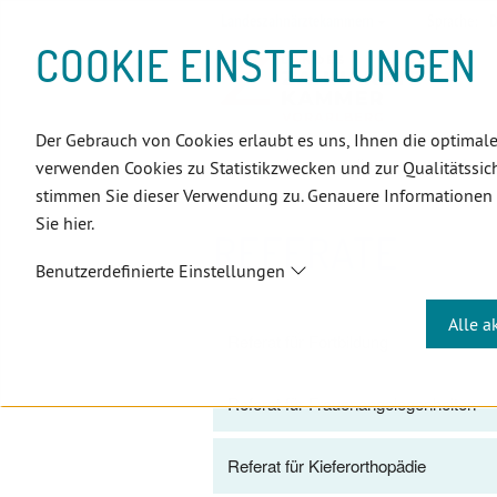
D
Zum
Zur
Zur
Zum
Zum
Zur
Zur
Zur
Zum
Topnavigation
Landeszahnärztekammern
Sprache:
D
I
Inhalt
Zahnärzt:innensuche
Notdienstsuche
Hauptmenü
Untermenü
Topnavigation
Metanavigation
Positionsnavigation
Footer-
COOKIE EINSTELLUNGEN
R
(Accesskey:
(Accesskey:
(Accesskey:
(Accesskey:
(Accesskey:
(Landeszahnärztekammern,
(Accesskey:
(Accesskey:
Menü
E
0)
8)
9)
1)
2)
Suche)
4)
5)
(Accesskey:
K
(Accesskey:
6)
T
Der Gebrauch von Cookies erlaubt es uns, Ihnen die optimale
Positionsnavigation
3)
E
Vorarlberg
Über uns
Referat
verwenden Cookies zu Statistikzwecken und zur Qualitätssich
L
stimmen Sie dieser Verwendung zu. Genauere Informationen
I
Sie hier.
N
REFERATE
K
Benutzerdefinierte Einstellungen
S
Alle a
Referat für Fortbildung
Referat für Frauenangelegenheiten
Referat für Kieferorthopädie