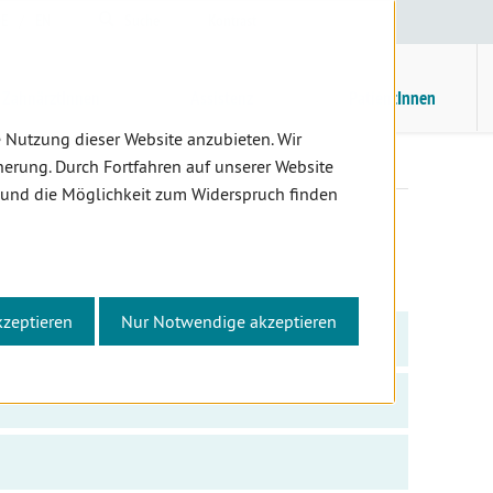
E
/
EN
Suche
Kontrast
H
M
ZahnärztInnen
Assistenz
PatientInnen
 Nutzung dieser Website anzubieten. Wir
e
erung. Durch Fortfahren auf unserer Website
 und die Möglichkeit zum Widerspruch finden
kzeptieren
Nur Notwendige akzeptieren