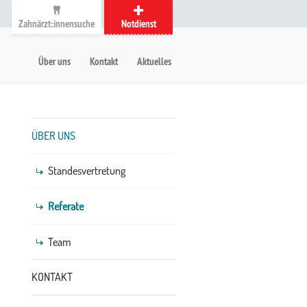
Zahnärzt:innensuche
Notdienst
auptmenü
etanavigation
Über uns
Kontakt
Aktuelles
Untermenü
ÜBER UNS
Standesvertretung
Referate
Team
KONTAKT